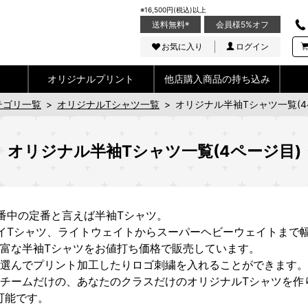
※16,500円(税込)以上
送料無料
※
会員様5%オフ
お気に入り
ログイン
オリジナルプリント
他店購入商品の持ち込み
テゴリ一覧
>
オリジナルTシャツ一覧
>
オリジナル半袖Tシャツ一覧(4
オリジナル半袖Tシャツ一覧(4ページ目)
番中の定番と言えば半袖Tシャツ。
イTシャツ、ライトウェイトからスーパーヘビーウェイトまで
富な半袖Tシャツをお値打ち価格で販売しています。
選んでプリント加工したりロゴ刺繍を入れることができます。
チームだけの、あなたのクラスだけのオリジナルTシャツを作
可能です。