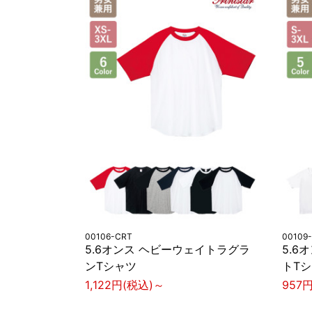
00106-CRT
00109
5.6オンス ヘビーウェイトラグラ
5.6
ンTシャツ
トT
1,122円(税込)～
957