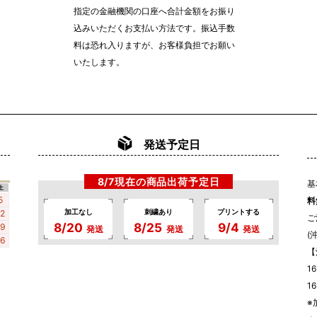
指定の金融機関の口座へ合計金額をお振り
込みいただくお支払い方法です。振込手数
料は恐れ入りますが、お客様負担でお願い
いたします。
発送予定日
8/7現在の商品出荷予定日
基
土
5
料
加工なし
刺繍あり
プリントする
12
ご
8/20
8/25
9/4
19
発送
発送
発送
(
26
【
1
1
※