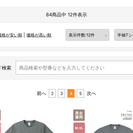
84商品中 12件表示
価格が安い順
価格が高い順
ド検索
前へ
次へ
2
3
4
5