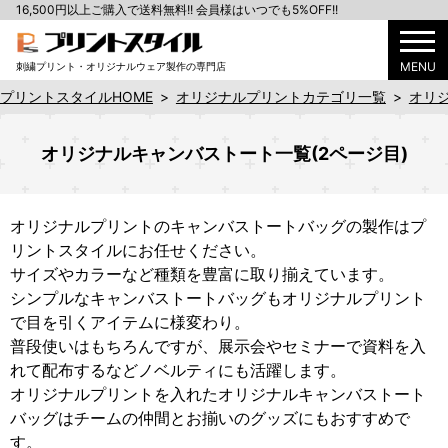
16,500円以上ご購入で送料無料!! 会員様はいつでも5%OFF!!
MENU
刺繍プリント・オリジナルウェア製作の専門店
プリントスタイルHOME
>
オリジナルプリントカテゴリ一覧
>
オリ
オリジナルキャンバストート一覧(2ページ目)
オリジナルプリントのキャンバストートバッグの製作はプ
リントスタイルにお任せください。
サイズやカラーなど種類を豊富に取り揃えています。
シンプルなキャンバストートバッグもオリジナルプリント
で目を引くアイテムに様変わり。
普段使いはもちろんですが、展示会やセミナーで資料を入
れて配布するなどノベルティにも活躍します。
オリジナルプリントを入れたオリジナルキャンバストート
バッグはチームの仲間とお揃いのグッズにもおすすめで
す。