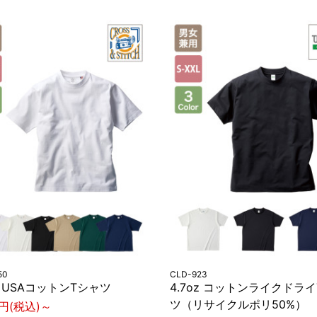
50
CLD-923
oz USAコットンTシャツ
4.7oz コットンライクドラ
ツ（リサイクルポリ50%）
2円(税込)～