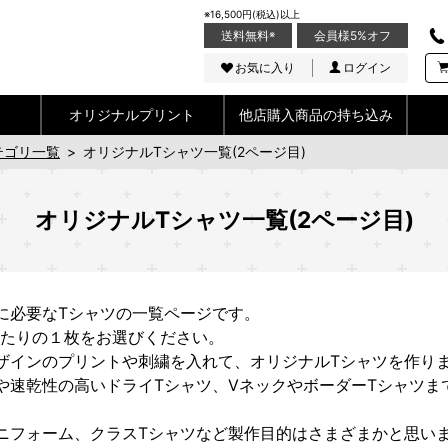
※16,500円(税込)以上
送料無料
※
会員様5%オフ
お気に入り
ログイン
オリジナルプリント
他店購入商品の持ち込み
テゴリ一覧
>
オリジナルTシャツ一覧(2ページ目)
オリジナルTシャツ一覧(2ページ目)
に必要なTシャツの一覧ページです。
たりの１枚をお選びください。
ザインのプリントや刺繍を入れて、オリジナルTシャツを作り
や速乾性の高いドライTシャツ、VネックやボーダーTシャツま
ニフォーム、クラスTシャツなど製作目的はさまざまかと思い