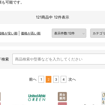
頼も可能です。
121商品中 12件表示
価格が安い順
価格が高い順
ド検索
前へ
次へ
1
2
3
4