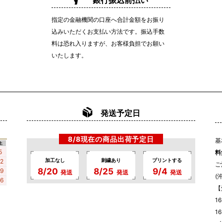
銀行振込前払い
指定の金融機関の口座へ合計金額をお振り
込みいただくお支払い方法です。振込手数
料は恐れ入りますが、お客様負担でお願い
いたします。
発送予定日
8/8現在の商品出荷予定日
基
土
5
料
加工なし
刺繍あり
プリントする
12
ご
8/20
8/25
9/4
19
発送
発送
発送
(
26
【
1
1