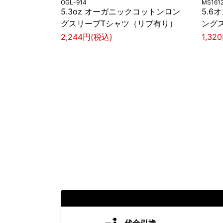
OGL-914
MS161
5.3oz オーガニックコットンロン
5.
グスリーブTシャツ（リブ有り）
ング
2,244円(税込)
1,32