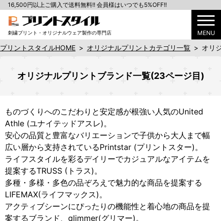
16,500円以上ご購入で送料無料!! 会員様はいつでも5%OFF!!
MENU
刺繍プリント・オリジナルウェア製作の専門店
プリントスタイルHOME
>
オリジナルプリントカテゴリ一覧
>
オリジ
オリジナルプリントブランド一覧(23ページ目)
ものづくりへのこだわりと安定感が根強い人気のUnited
Athle (ユナイテッドアスレ)。
安心の品質と豊富なバリエーションで子供から大人まで幅
広い層から支持されているPrintstar (プリントスター)。
ライフスタイルを彩るデイリーでカジュアルなアイテムを
提案するTRUSS (トラス)。
多種・多様・多色の品ぞろえで魅力的な商品を提案する
LIFEMAX(ライフマックス)。
アクティブシーンにぴったりの機能性と着心地の商品を提
案するブランド、glimmer(グリマー)。