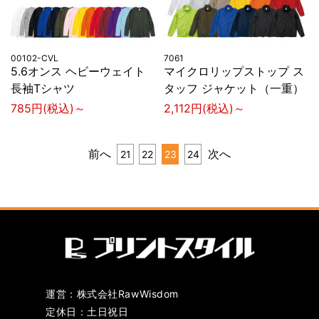
00102-CVL
7061
5.6オンス ヘビーウェイト
マイクロリップストップ ス
長袖Tシャツ
タッフ ジャケット（一重）
785円(税込)～
2,112円(税込)～
前へ
次へ
21
22
23
24
運営：株式会社RawWisdom
定休日：土日祝日