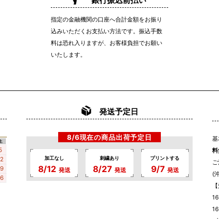
銀行振込前払い
指定の金融機関の口座へ合計金額をお振り
込みいただくお支払い方法です。振込手数
料は恐れ入りますが、お客様負担でお願い
いたします。
発送予定日
8/6現在の商品出荷予定日
基
土
5
料
加工なし
刺繍あり
プリントする
12
ご
8/12
8/27
9/7
19
発送
発送
発送
(
26
【
1
1