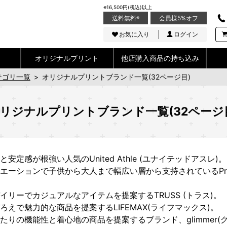
※16,500円(税込)以上
送料無料
※
会員様5%オフ
お気に入り
ログイン
オリジナルプリント
他店購入商品の持ち込み
テゴリ一覧
>
オリジナルプリントブランド一覧(32ページ目)
リジナルプリントブランド一覧(32ページ
定感が根強い人気のUnited Athle (ユナイテッドアスレ)。
ーションで子供から大人まで幅広い層から支持されているPrints
リーでカジュアルなアイテムを提案するTRUSS (トラス)。
えで魅力的な商品を提案するLIFEMAX(ライフマックス)。
りの機能性と着心地の商品を提案するブランド、glimmer(