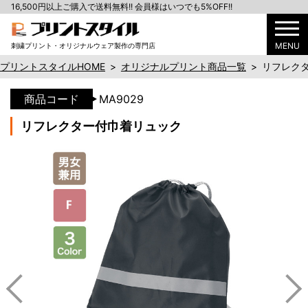
16,500円以上ご購入で送料無料!! 会員様はいつでも5%OFF!!
MENU
刺繍プリント・オリジナルウェア製作の専門店
プリントスタイルHOME
>
オリジナルプリント商品一覧
>
リフレク
商品コード
MA9029
リフレクター付巾着リュック