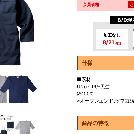
会員価格
さ
8/9
加工なし
8/21
発送
仕様
■素材
6.2oz 16/-天竺
綿100%
※オープンエンド糸(空気紡
商品の特徴