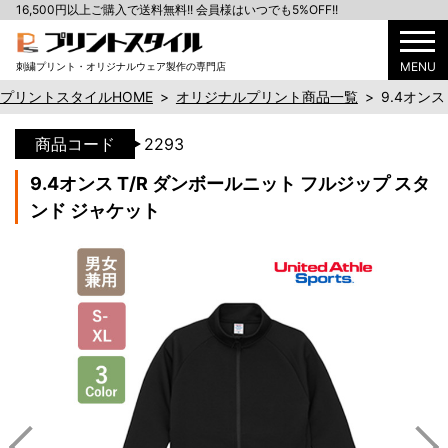
16,500円以上ご購入で送料無料!! 会員様はいつでも5%OFF!!
MENU
刺繍プリント・オリジナルウェア製作の専門店
プリントスタイルHOME
>
オリジナルプリント商品一覧
>
9.4オン
商品コード
2293
9.4オンス T/R ダンボールニット フルジップ スタ
ンド ジャケット