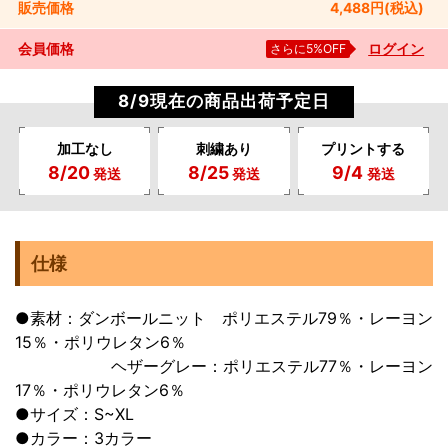
販売
価格
4,488
円
(税込)
会員価格
さらに5%OFF
ログイン
8/9現在の商品出荷予定日
加工なし
刺繍あり
プリントする
8/20
8/25
9/4
発送
発送
発送
仕様
●素材：ダンボールニット ポリエステル79％・レーヨン
15％・ポリウレタン6％
ヘザーグレー：ポリエステル77％・レーヨン
17％・ポリウレタン6％
●サイズ：S~XL
●カラー：3カラー