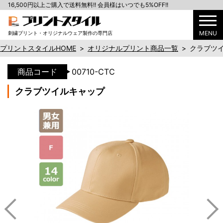
16,500円以上ご購入で送料無料!! 会員様はいつでも5%OFF!!
MENU
刺繍プリント・オリジナルウェア製作の専門店
プリントスタイルHOME
>
オリジナルプリント商品一覧
>
クラブツ
商品コード
00710-CTC
クラブツイルキャップ