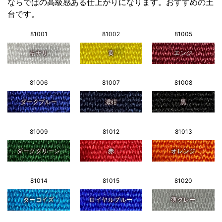
ならではの高級感ある仕上がりになります。おすすめの土
台です。
81001
81002
81005
キナリ
黄
エンジ
81006
81007
81008
ダークブルー
濃紺
黒
81009
81012
81013
ダークグリーン
赤
オレンジ
81014
81015
81020
ターコイズ
ロイヤルブルー
薄グレー