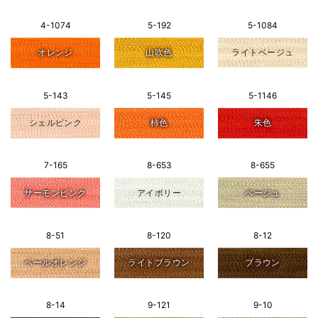
4-1074
5-192
5-1084
オレンジ
山吹色
ライトベージュ
5-143
5-145
5-1146
シェルピンク
柿色
朱色
7-165
8-653
8-655
サーモンピンク
アイボリー
ベージュ
8-51
8-120
8-12
ペールオレンジ
ライトブラウン
ブラウン
8-14
9-121
9-10