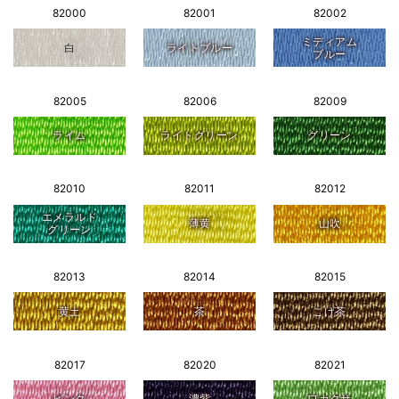
82000
82001
82002
ミディアム
白
ライトブルー
ブルー
82005
82006
82009
ライム
ライトグリーン
グリーン
82010
82011
82012
エメラルド
薄黄
山吹
グリーン
82013
82014
82015
黄土
茶
こげ茶
82017
82020
82021
ピンク
濃紫
ワカクサ