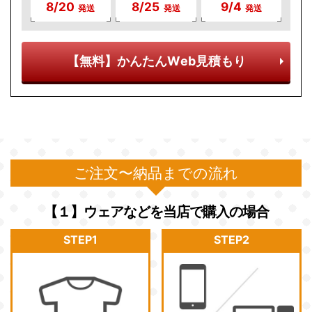
8/20
8/25
9/4
発送
発送
発送
【無料】かんたんWeb見積もり
ご注文〜納品までの流れ
【１】ウェアなどを当店で購入の場合
STEP1
STEP2