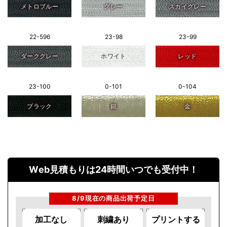
メトロブルー
グレー
スカイグレー
22-596
23-98
23-99
ダークグレー
ホワイト
レッド
23-100
0-101
0-104
ブラック
銀
金
Web見積もりは24時間いつでも受付中！
8/9現在の商品出荷予定日
加工なし
刺繍あり
プリントする