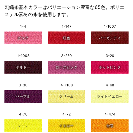
刺繍糸基本カラーはバリエーション豊富な65色。ポリエ
ステル素材の糸を使用します。
1-4
1-147
1-1007
ピンク
紅色
バーガンディ
1-1008
3-250
3-20
ボルドー
ローズピンク
ホットピンク
3-30
4-1108
4-68
パープル
クリーム
ライトイエロー
4-70
4-72
4-474
レモン
イエロー
金茶