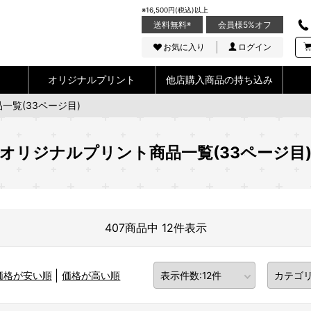
※16,500円(税込)以上
送料無料
※
会員様5%オフ
お気に入り
ログイン
オリジナルプリント
他店購入商品の持ち込み
一覧(33ページ目)
オリジナルプリント商品一覧(33ページ目
407商品中 12件表示
価格が安い順
価格が高い順