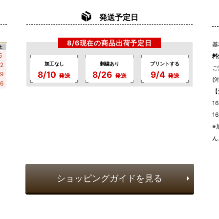
発送予定日
8/6現在の商品出荷予定日
基
土
5
料
加工なし
刺繍あり
プリントする
12
ご
8/10
8/26
9/4
19
発送
発送
発送
(
26
【
1
1
※
ん
ショッピングガイドを見る