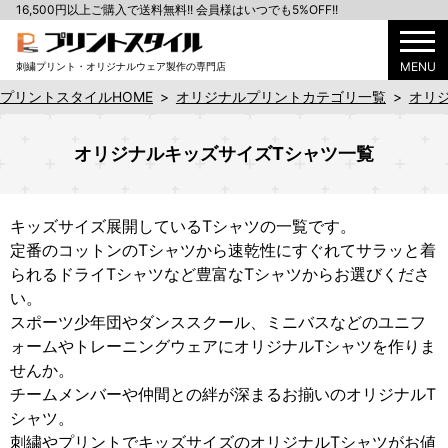
16,500円以上ご購入で送料無料!! 会員様はいつでも5%OFF!!
MENU
刺繍プリント・オリジナルウェア製作の専門店
プリントスタイルHOME
>
オリジナルプリントカテゴリ一覧
>
オリ
オリジナルキッズサイズTシャツ一覧
キッズサイズ展開しているTシャツの一覧です。
定番のコットンのTシャツから速乾性にすぐれてサラッと着
られるドライTシャツなど豊富なTシャツからお選びくださ
い。
スポーツ少年団やダンススクール、ミニバスなどのユニフ
ォームやトレーニングウェアにオリジナルTシャツを作りま
せんか。
チームメンバーや仲間との絆が深まるお揃いのオリジナルT
シャツ。
刺繍やプリントでキッズサイズのオリジナルTシャツがお値