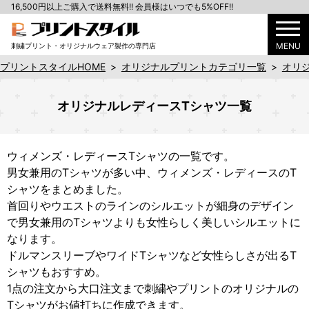
16,500円以上ご購入で送料無料!! 会員様はいつでも5%OFF!!
MENU
刺繍プリント・オリジナルウェア製作の専門店
プリントスタイルHOME
>
オリジナルプリントカテゴリ一覧
>
オリ
オリジナルレディースTシャツ一覧
ウィメンズ・レディースTシャツの一覧です。
男女兼用のTシャツが多い中、ウィメンズ・レディースのT
シャツをまとめました。
首回りやウエストのラインのシルエットが細身のデザイン
で男女兼用のTシャツよりも女性らしく美しいシルエットに
なります。
ドルマンスリーブやワイドTシャツなど女性らしさが出るT
シャツもおすすめ。
1点の注文から大口注文まで刺繍やプリントのオリジナルの
Tシャツがお値打ちに作成できます。