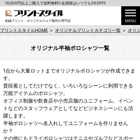
16,500円以上ご購入で送料無料!! 会員様はいつでも5%OFF!!
MENU
刺繍プリント・オリジナルウェア製作の専門店
プリントスタイルHOME
>
オリジナルプリントカテゴリ一覧
>
オリ
オリジナル半袖ポロシャツ一覧
1点から大量ロットまでオリジナルポロシャツが作成できま
す。
普段着としてだけでなく、いろいろなシーンに利用できる
万能アイテムのポロシャツ。
オフィス制服や飲食店や小売店舗のユニフォーム、イベン
トなどのスタッフウェアとしてなどビジネスシーンにも活
躍します。
半袖ポロシャツへ名入れしてユニフォームを作りません
か？
その他にもドライポロシャツはテニスやゴルフなどスポー