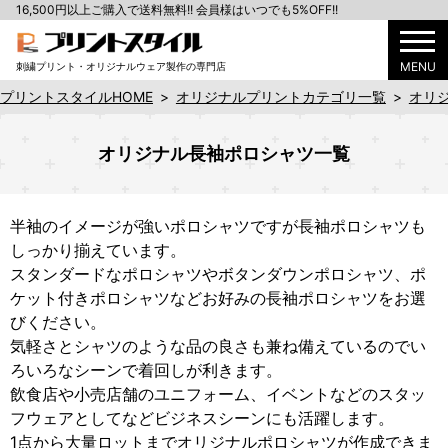
16,500円以上ご購入で送料無料!! 会員様はいつでも5%OFF!!
MENU
刺繍プリント・オリジナルウェア製作の専門店
プリントスタイルHOME
>
オリジナルプリントカテゴリ一覧
>
オリ
オリジナル長袖ポロシャツ一覧
半袖のイメージが強いポロシャツですが長袖ポロシャツも
しっかり揃えています。
スタンダードなポロシャツやボタンダウンポロシャツ、ポ
ケット付きポロシャツなどお好みの長袖ポロシャツをお選
びください。
気軽さとシャツのような品の良さも兼ね備えているのでい
ろいろなシーンで着回しが利きます。
飲食店や小売店舗のユニフォーム、イベントなどのスタッ
フウェアとしてなどビジネスシーンにも活躍します。
1点から大量ロットまでオリジナルポロシャツが作成できま