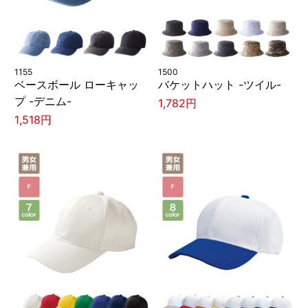
1155
1500
ベースボール ローキャッ
バケットハット -ツイル-
プ -デニム-
1,782円
1,518円