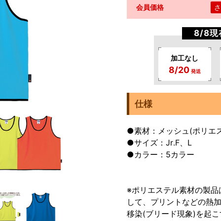
会員価格
さ
8/8
加工なし
8/20
発送
仕様
●素材：メッシュ(ポリエス
●サイズ：Jr.F、L
●カラー：5カラー
※ポリエステル素材の製品
して、プリントなどの熱
移染(ブリード現象)を起