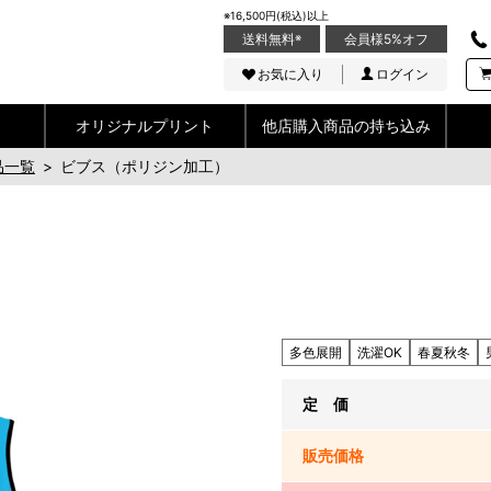
※16,500円(税込)以上
送料無料
※
会員様5%オフ
お気に入り
ログイン
オリジナルプリント
他店購入商品の持ち込み
品一覧
>
ビブス（ポリジン加工）
多色展開
洗濯OK
春夏秋冬
定 価
販売
価格