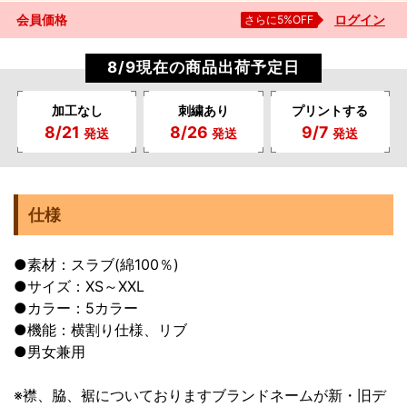
会員価格
さらに5%OFF
ログイン
8/9現在の商品出荷予定日
加工なし
刺繍あり
プリントする
8/21
8/26
9/7
発送
発送
発送
仕様
●素材：スラブ(綿100％)
●サイズ：XS～XXL
●カラー：5カラー
●機能：横割り仕様、リブ
●男女兼用
※襟、脇、裾についておりますブランドネームが新・旧デ