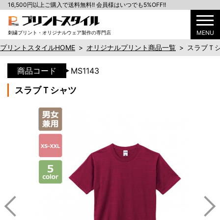
16,500円以上ご購入で送料無料!! 会員様はいつでも5%OFF!!
MENU
刺繍プリント・オリジナルウェア製作の専門店
プリントスタイルHOME
>
オリジナルプリント商品一覧
>
スラブＴ
商品コード
MS1143
スラブＴシャツ