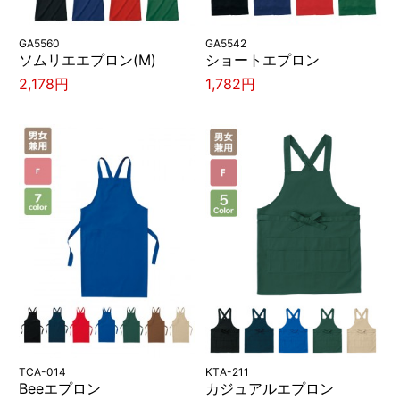
GA5560
GA5542
ソムリエエプロン(M)
ショートエプロン
2,178円
1,782円
TCA-014
KTA-211
Beeエプロン
カジュアルエプロン