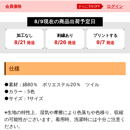
会員価格
さらに5%OFF
ログイン
8/9現在の商品出荷予定日
加工なし
刺繍あり
プリントする
8/21
8/26
9/7
発送
発送
発送
仕様
●素材：綿80％ ポリエステル20％ ツイル
●カラー：5色
●サイズ：1サイズ
※生地の特性上、湿気や摩擦により色落ちや色移り、収縮
の可能性がございます。着用時、洗濯時には十分ご注意く
ださい。