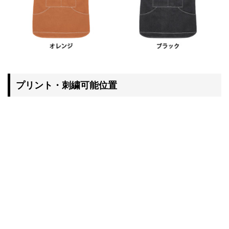
プリント・刺繍可能位置