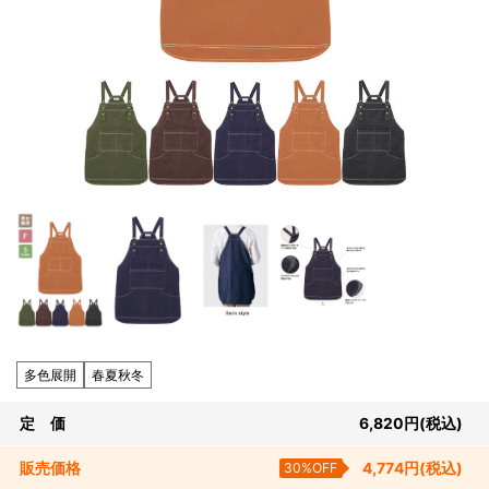
多色展開
春夏秋冬
定 価
6,820
円
(税込)
販売
価格
30%OFF
4,774
円
(税込)