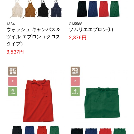
1384
GA5588
ウォッシュ キャンバス＆
ソムリエエプロン(L)
ツイル エプロン（クロス
2,376円
タイプ）
3,537円