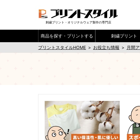
刺繍プリント・オリジナルウェア製作の専門店
商品を探す・
プリントする
刺繍プリント
プリントスタイルHOME
>
お役立ち情報
>
月間ア