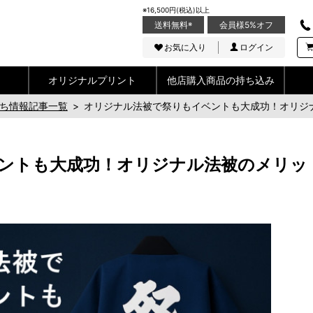
※16,500円(税込)以上
送料無料
※
会員様5%オフ
お気に入り
ログイン
オリジナルプリント
他店購入商品の持ち込み
ち情報記事一覧
>
オリジナル法被で祭りもイベントも大成功！オリジ
ントも大成功！オリジナル法被のメリッ