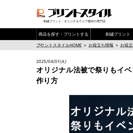
刺繍プリント・オリジナルウェア製作の専門店
商品を探す・
プリントする
刺繍プリント
プリントスタイルHOME
>
お役立ち情報
>
お役立
2025/04/01(火)
オリジナル法被で祭りもイベ
作り方