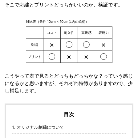
そこで刺繍とプリントどっちがいいのか、検証です。
対比表（条件 10cm × 10cm以内の絵柄）
コスト
耐久性
高級感
表現力
×
〇
〇
×
刺繍
〇
×
×
〇
プリント
こうやって表で見るとどっちもどっちかな？っていう感じ
になるかと思いますが、それぞれ特徴がありますので、少
し補足します。
目次
1. オリジナル刺繍について