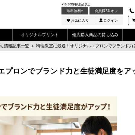
※16,500円(税込)以上
送料無料
※
会員様5%オフ
お気に入り
ログイン
オリジナルプリント
他店購入商品の持ち込み
ち情報記事一覧
>
料理教室に最適！オリジナルエプロンでブランド力
エプロンでブランド力と生徒満足度をア