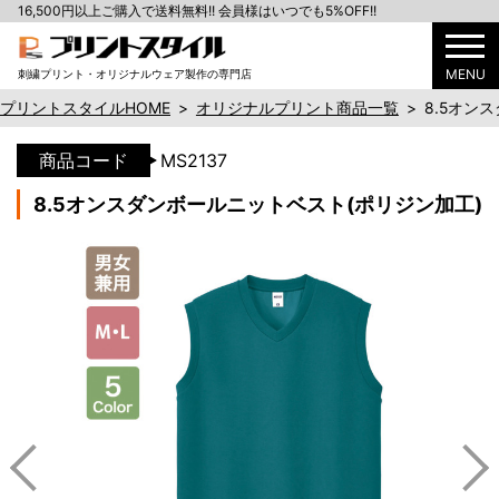
16,500円以上ご購入で送料無料!! 会員様はいつでも5%OFF!!
MENU
刺繍プリント・オリジナルウェア製作の専門店
プリントスタイルHOME
>
オリジナルプリント商品一覧
>
8.5オン
商品コード
MS2137
8.5オンスダンボールニットベスト(ポリジン加工)