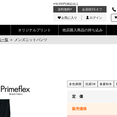
※16,500円(税込)以上
送料無料
※
会員様5%オフ
お気に入り
ログイン
オリジナルプリント
他店購入商品の持ち込み
品一覧
>
メンズニットパンツ
多色展開
洗濯OK
春夏秋冬
定 価
販売
価格