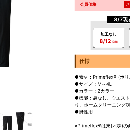
会員価格
さ
8/7
加工なし
8/12
発送
仕様
●素材：Primeflex® (ポ
●サイズ：M～4L
●カラー：2カラー
●機能：裏なし、ウエス
り、ホームクリーニングO
●男性用
※Primeflex®は東レ(株