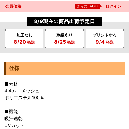
会員価格
さらに5%OFF
ログイン
8/9現在の商品出荷予定日
加工なし
刺繍あり
プリントする
8/20
8/25
9/4
発送
発送
発送
仕様
■素材
4.4oz メッシュ
ポリエステル100％
■機能
吸汗速乾
UVカット