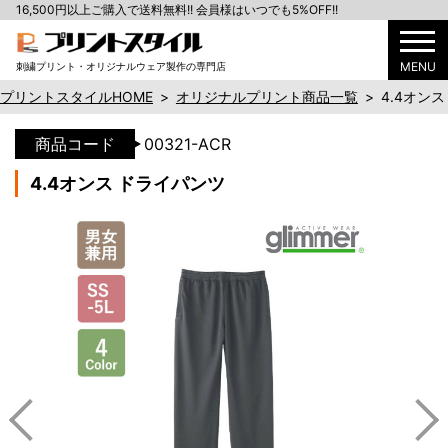
16,500円以上ご購入で送料無料!! 会員様はいつでも5%OFF!!
MENU
刺繍プリント・オリジナルウェア製作の専門店
プリントスタイルHOME
>
オリジナルプリント商品一覧
>
4.4オン
商品コード
00321-ACR
4.4オンス ドライパンツ