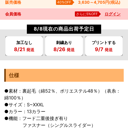
販売
価格
40%OFF
3,630～4,705
円
(税込)
会員価格
さらに5%OFF
ログイン
8/8現在の商品出荷予定日
加工なし
刺繍あり
プリントする
8/21
8/26
9/7
発送
発送
発送
仕様
●素材：裏起毛（綿52％、ポリエステル48％）（表糸：
綿100％）
●サイズ：S~XXXL
●カラー：13カラー
●機能：フード二重後接ぎ有り
ファスナー（シングルスライダー）