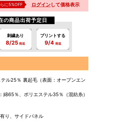
ログイン
して
価格表示
らに5%OFF
現在の商品出荷予定日
刺繍あり
プリントする
8/25
9/4
発送
発送
ステル25％ 裏起毛（表面：オープンエン
5％、ポリエステル35％（混紡糸）
ぎ有り、サイドパネル