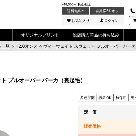
※16,500円(税込)以上
送料無料
※
会員様5%オフ
お気に入り
ログイン
オリジナルプリント
他店購入商品の持ち込み
品一覧
>
12.0オンス ヘヴィーウェイト スウェット プルオーバー パー
ェット プルオーバー パーカ（裏起毛）
多色展開
洗濯OK
秋冬用
男
定 価
販売
価格