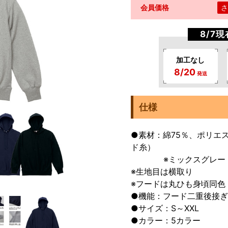
会員価格
さ
8/7
加工なし
8/20
発送
仕様
●素材：綿75％、ポリエ
ド糸）
※ミックスグレー：綿6
※生地目は横取り
※フードは丸ひも身頃同色
●機能：フード二重後接
●サイズ：S～XXL
●カラー：5カラー