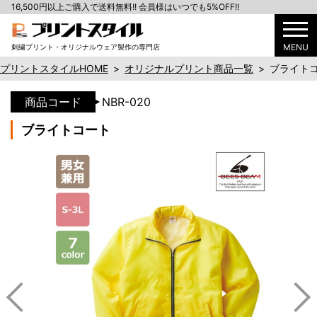
16,500円以上ご購入で送料無料!! 会員様はいつでも5%OFF!!
MENU
刺繍プリント・オリジナルウェア製作の専門店
プリントスタイルHOME
>
オリジナルプリント商品一覧
>
ブライト
商品コード
NBR-020
ブライトコート