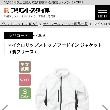
16,500円以上ご購入で送料無料!! 会員様はいつでも5%OFF!!
MENU
刺繍プリント・オリジナルウェア製作の専門店
プリントスタイルHOME
>
オリジナルプリント商品一覧
>
マイクロリ
商品コード
7069
マイクロリップストップ フードイン ジャケット
（裏フリース）