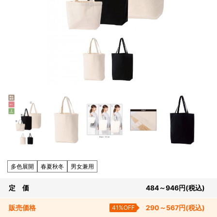
多色展開
春夏秋冬
男女兼用
定 価
484～946
円
(税込)
販売
価格
41%OFF
290～567
円
(税込)