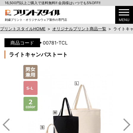
16,500円以上ご購入で送料無料!! 会員様はいつでも5%OFF!!
MENU
刺繍プリント・オリジナルウェア製作の専門店
プリントスタイルHOME
>
オリジナルプリント商品一覧
>
ライトキ
商品コード
00781-TCL
ライトキャンバストート