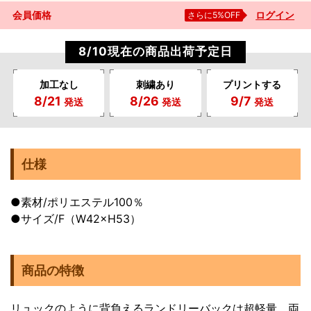
会員価格
さらに5%OFF
ログイン
8/10現在の商品出荷予定日
加工なし
刺繍あり
プリントする
8/21
8/26
9/7
発送
発送
発送
仕様
●素材/ポリエステル100％
●サイズ/F（W42×H53）
商品の特徴
リュックのように背負えるランドリーバックは超軽量。両