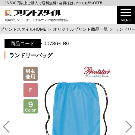
16,500円以上ご購入で送料無料!! 会員様はいつでも5%OFF!!
MENU
刺繍プリント・オリジナルウェア製作の専門店
プリントスタイルHOME
>
オリジナルプリント商品一覧
>
ランドリ
商品コード
00786-LBG
ランドリーバッグ