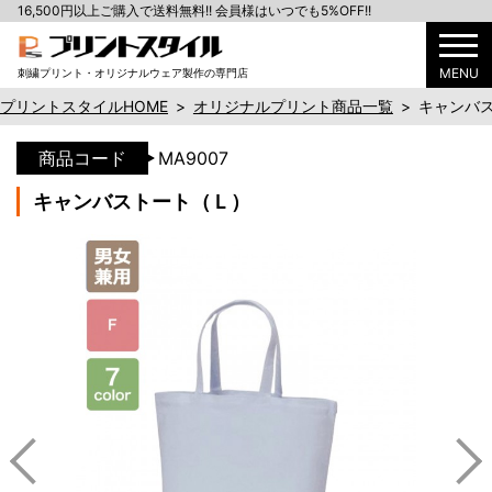
16,500円以上ご購入で送料無料!! 会員様はいつでも5%OFF!!
MENU
刺繍プリント・オリジナルウェア製作の専門店
プリントスタイルHOME
>
オリジナルプリント商品一覧
>
キャンバ
商品コード
MA9007
キャンバストート（Ｌ）