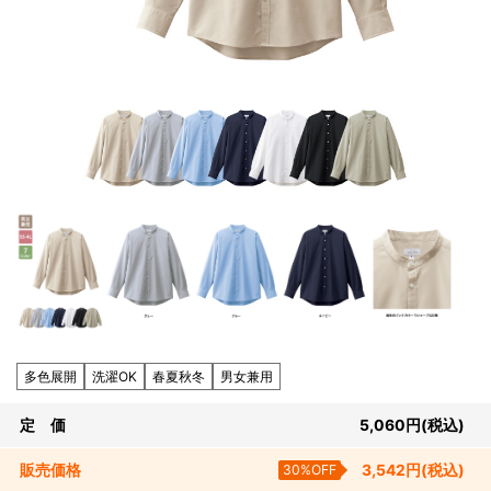
多色展開
洗濯OK
春夏秋冬
男女兼用
定 価
5,060
円
(税込)
販売
価格
30%OFF
3,542
円
(税込)