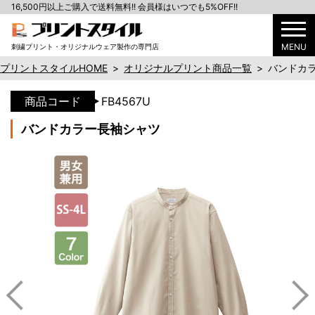
16,500円以上ご購入で送料無料!! 会員様はいつでも5%OFF!!
MENU
刺繍プリント・オリジナルウェア製作の専門店
プリントスタイルHOME
>
オリジナルプリント商品一覧
>
バンドカ
商品コード
FB4567U
バンドカラー長袖シャツ