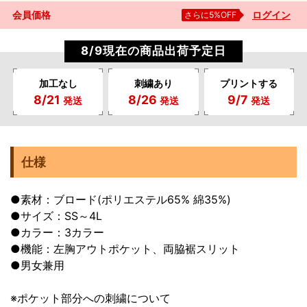
会員価格
さらに5%OFF
ログイン
8/9現在の商品出荷予定日
加工なし
刺繍あり
プリントする
8/21
8/26
9/7
発送
発送
発送
仕様
●素材：ブロード(ポリエステル65% 綿35%)
●サイズ：SS～4L
●カラー：3カラー
●機能：左胸アウトポケット、両脇裾スリット
●男女兼用
※ポケット部分への刺繍について