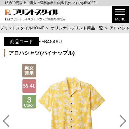
16,500円以上ご購入で送料無料!! 会員様はいつでも5%OFF!!
MENU
刺繍プリント・オリジナルウェア製作の専門店
プリントスタイルHOME
>
オリジナルプリント商品一覧
>
アロハシャ
商品コード
FB4546U
アロハシャツ(パイナップル)