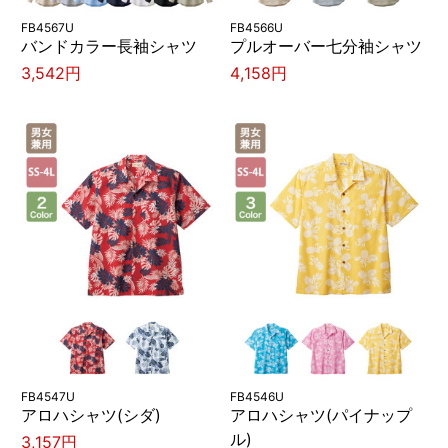
FB4567U
FB4566U
バンドカラー長袖シャツ
プルオーバー七分袖シャツ
3,542円
4,158円
FB4547U
FB4546U
アロハシャツ(シダ)
アロハシャツ(パイナップ
ル)
3,157円