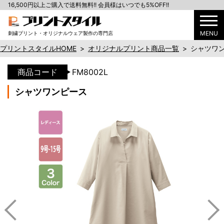
16,500円以上ご購入で送料無料!! 会員様はいつでも5%OFF!!
MENU
刺繍プリント・オリジナルウェア製作の専門店
プリントスタイルHOME
>
オリジナルプリント商品一覧
>
シャツワ
商品コード
FM8002L
シャツワンピース