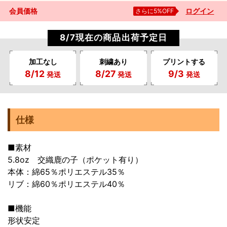
会員価格
さらに5%OFF
ログイン
8/7現在の商品出荷予定日
加工なし
刺繍あり
プリントする
8/12
8/27
9/3
発送
発送
発送
仕様
■素材
5.8oz 交織鹿の子（ポケット有り）
本体：綿65％ポリエステル35％
リブ：綿60％ポリエステル40％
■機能
形状安定