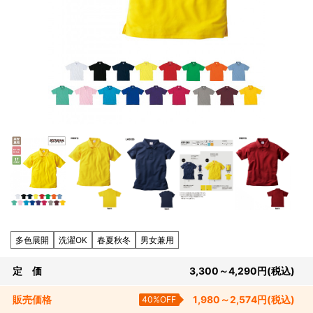
多色展開
洗濯OK
春夏秋冬
男女兼用
定 価
3,300～4,290
円
(税込)
販売
価格
40%OFF
1,980～2,574
円
(税込)