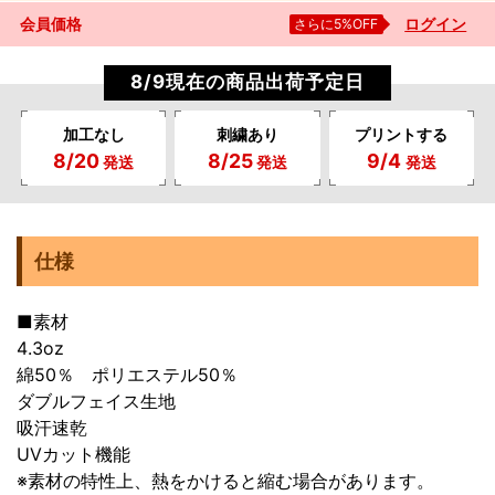
会員価格
さらに5%OFF
ログイン
8/9現在の商品出荷予定日
加工なし
刺繍あり
プリントする
8/20
8/25
9/4
発送
発送
発送
仕様
■素材
4.3oz
綿50％ ポリエステル50％
ダブルフェイス生地
吸汗速乾
UVカット機能
※素材の特性上、熱をかけると縮む場合があります。