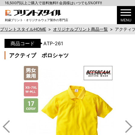
16,500円以上ご購入で送料無料!! 会員様はいつでも5%OFF!!
MENU
刺繍プリント・オリジナルウェア製作の専門店
プリントスタイルHOME
>
オリジナルプリント商品一覧
>
アクティ
商品コード
ATP-261
アクティブ ポロシャツ