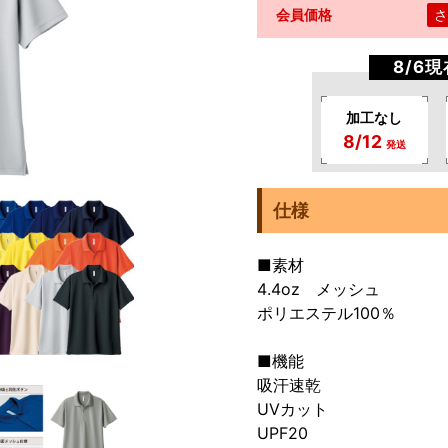
会員価格
さ
8/6
加工なし
8/12
発送
仕様
■素材
4.4oz メッシュ
ポリエステル100％
■機能
吸汗速乾
UVカット
UPF20