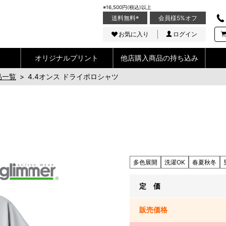
※16,500円(税込)以上
送料無料
※
会員様5%オフ
お気に入り
ログイン
オリジナルプリント
他店購入商品の持ち込み
品一覧
>
4.4オンス ドライポロシャツ
多色展開
洗濯OK
春夏秋冬
定 価
販売
価格