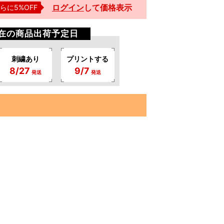
ログイン
して
価格表示
らに5%OFF
現在の商品出荷予定日
刺繍あり
プリントする
8/27
9/7
発送
発送